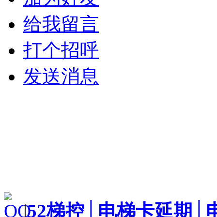
给我留言
打个招呼
发送消息
|
52梯控│电梯卡延期│