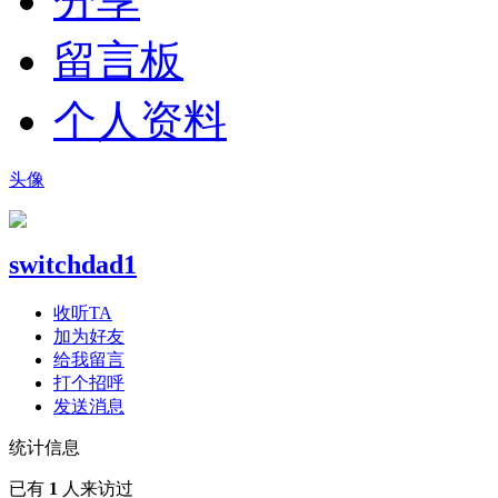
分享
留言板
个人资料
头像
switchdad1
收听TA
加为好友
给我留言
打个招呼
发送消息
统计信息
已有
1
人来访过