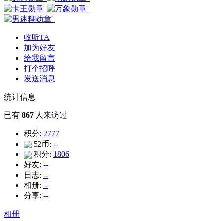
收听TA
加为好友
给我留言
打个招呼
发送消息
统计信息
已有
867
人来访过
积分:
2777
52币:
--
积分:
1806
好友:
--
日志:
--
相册:
--
分享:
--
相册