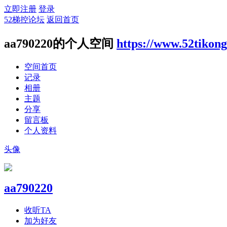
立即注册
登录
52梯控论坛
返回首页
aa790220的个人空间
https://www.52tikon
空间首页
记录
相册
主题
分享
留言板
个人资料
头像
aa790220
收听TA
加为好友