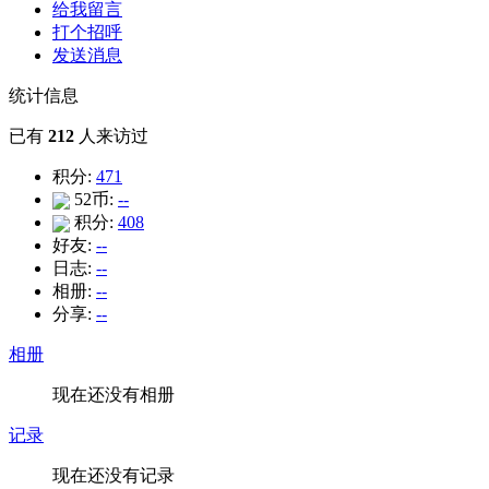
给我留言
打个招呼
发送消息
统计信息
已有
212
人来访过
积分:
471
52币:
--
积分:
408
好友:
--
日志:
--
相册:
--
分享:
--
相册
现在还没有相册
记录
现在还没有记录