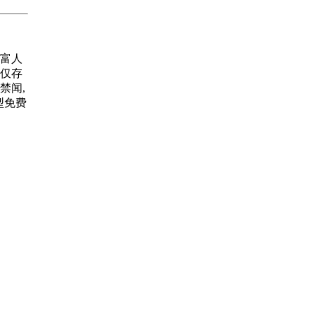
富人
仅存
禁闻,
大型免费