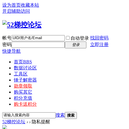
设为首页
收藏本站
开启辅助访问
帐号
找回密码
自动登录
密码
立即注册
登录
快捷导航
首页
BBS
数据讨论区
工具区
锤子解密器
勋章领取
购买其它
积分充值
购卡送积分
搜索
搜索
52梯控论坛
›
›
隐私提醒