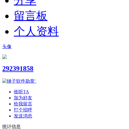
分享
留言板
个人资料
头像
292391858
收听TA
加为好友
给我留言
打个招呼
发送消息
统计信息