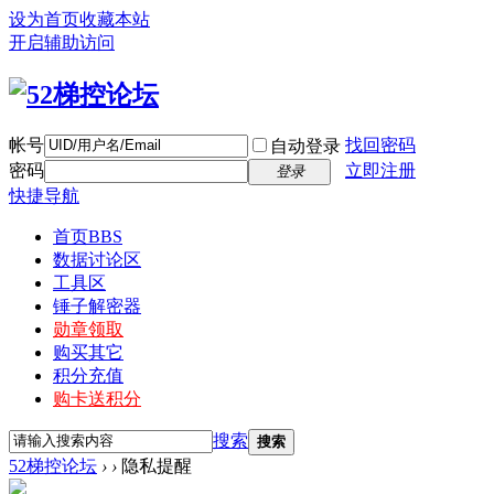
设为首页
收藏本站
开启辅助访问
帐号
找回密码
自动登录
密码
立即注册
登录
快捷导航
首页
BBS
数据讨论区
工具区
锤子解密器
勋章领取
购买其它
积分充值
购卡送积分
搜索
搜索
52梯控论坛
›
›
隐私提醒