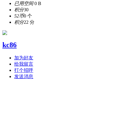
已用空间
0 B
积分
30
52币
0 个
积分
22 分
kc86
加为好友
给我留言
打个招呼
发送消息