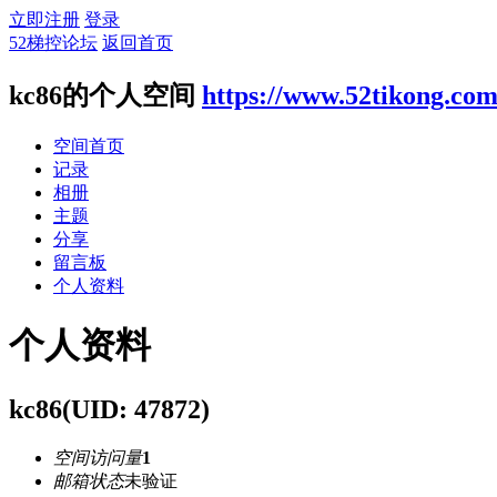
立即注册
登录
52梯控论坛
返回首页
kc86的个人空间
https://www.52tikong.co
空间首页
记录
相册
主题
分享
留言板
个人资料
个人资料
kc86
(UID: 47872)
空间访问量
1
邮箱状态
未验证