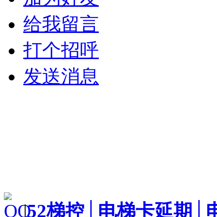
给我留言
打个招呼
发送消息
|
52梯控│电梯卡延期│