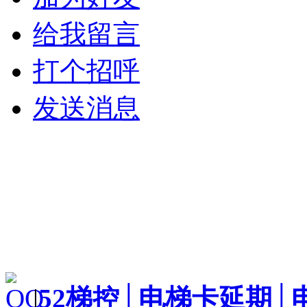
给我留言
打个招呼
发送消息
|
52梯控│电梯卡延期│