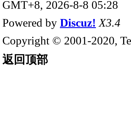
GMT+8, 2026-8-8 05:28
Powered by
Discuz!
X3.4
Copyright © 2001-2020, Te
返回顶部