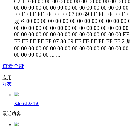
C2 1D 00 00 00 00 00 00 00 00 00 00 00 00 00 0
00 00 00 00 00 00 00 00 00 00 00 00 00 00 00 00
FF FF FF FF FF FF FF 07 80 69 FF FF FF FF FF
扇区 00 00 00 00 00 00 00 00 00 00 00 00 00 00 
00 00 00 00 00 00 00 00 00 00 00 00 00 00 00 00
00 00 00 00 00 00 00 00 00 00 00 00 00 00 00 FF
FF FF FF FF FF 07 80 69 FF FF FF FF FF FF 2
00 00 00 00 00 00 00 00 00 00 00 00 00 00 00 00
00 00 00 00 00 ... ...
查看全部
应用
好友
XJdqs123456
最近访客