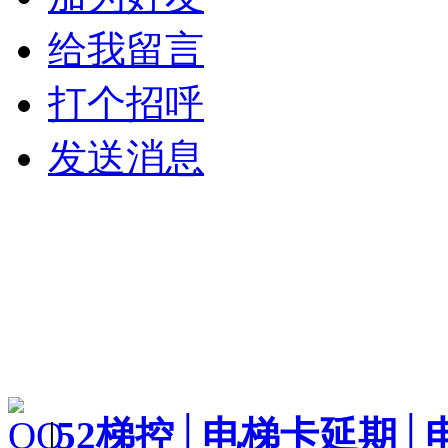
给我留言
打个招呼
发送消息
|
52梯控│电梯卡延期│