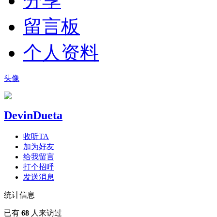
分享
留言板
个人资料
头像
DevinDueta
收听TA
加为好友
给我留言
打个招呼
发送消息
统计信息
已有
68
人来访过