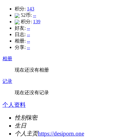
积分:
143
52币:
--
积分:
139
好友:
--
日志:
--
相册:
--
分享:
--
相册
现在还没有相册
记录
现在还没有记录
个人资料
性别
保密
生日
个人主页
https://desiporn.one