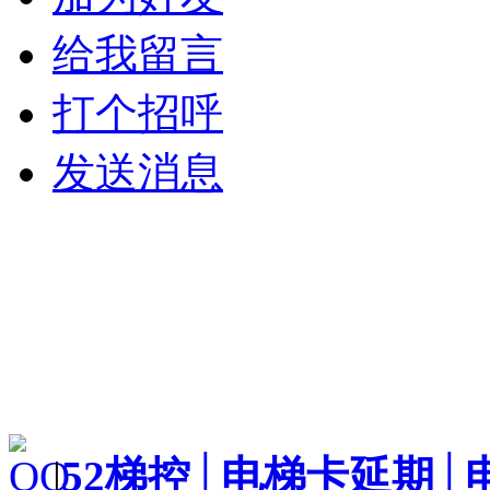
给我留言
打个招呼
发送消息
|
52梯控│电梯卡延期│