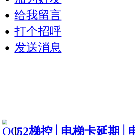
给我留言
打个招呼
发送消息
|
52梯控│电梯卡延期│