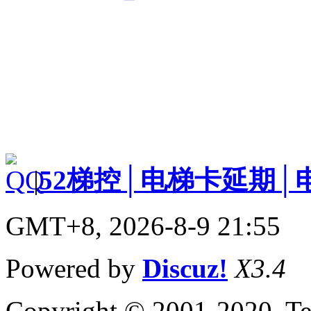
|
52梯控│电梯卡延期│
GMT+8, 2026-8-9 21:55
Powered by
Discuz!
X3.4
Copyright © 2001-2020, Te