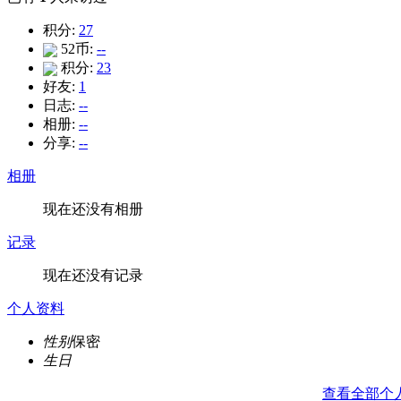
积分:
27
52币:
--
积分:
23
好友:
1
日志:
--
相册:
--
分享:
--
相册
现在还没有相册
记录
现在还没有记录
个人资料
性别
保密
生日
查看全部个