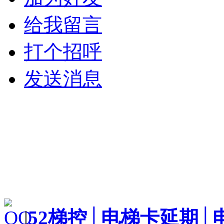
给我留言
打个招呼
发送消息
|
52梯控│电梯卡延期│