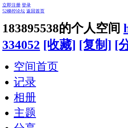
立即注册
登录
52梯控论坛
返回首页
183895538的个人空间
334052
[收藏]
[复制]
[
空间首页
记录
相册
主题