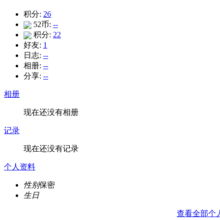
积分:
26
52币:
--
积分:
22
好友:
1
日志:
--
相册:
--
分享:
--
相册
现在还没有相册
记录
现在还没有记录
个人资料
性别
保密
生日
查看全部个