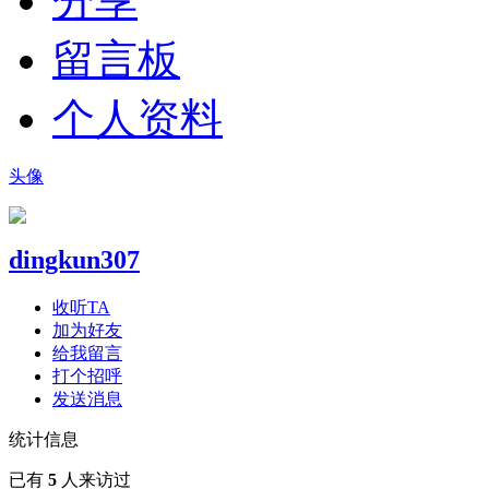
分享
留言板
个人资料
头像
dingkun307
收听TA
加为好友
给我留言
打个招呼
发送消息
统计信息
已有
5
人来访过