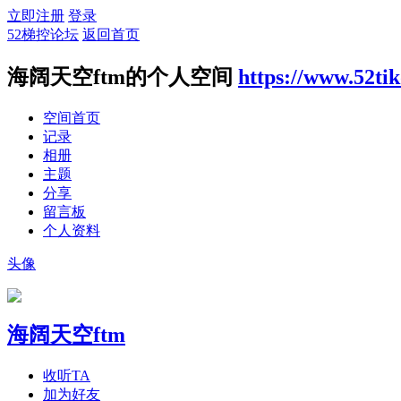
立即注册
登录
52梯控论坛
返回首页
海阔天空ftm的个人空间
https://www.52ti
空间首页
记录
相册
主题
分享
留言板
个人资料
头像
海阔天空ftm
收听TA
加为好友