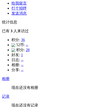
给我留言
打个招呼
发送消息
统计信息
已有
3
人来访过
积分:
36
52币:
--
积分:
28
好友:
1
日志:
--
相册:
--
分享:
--
相册
现在还没有相册
记录
现在还没有记录