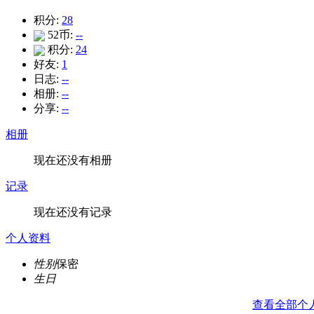
积分:
28
52币:
--
积分:
24
好友:
1
日志:
--
相册:
--
分享:
--
相册
现在还没有相册
记录
现在还没有记录
个人资料
性别
保密
生日
查看全部个