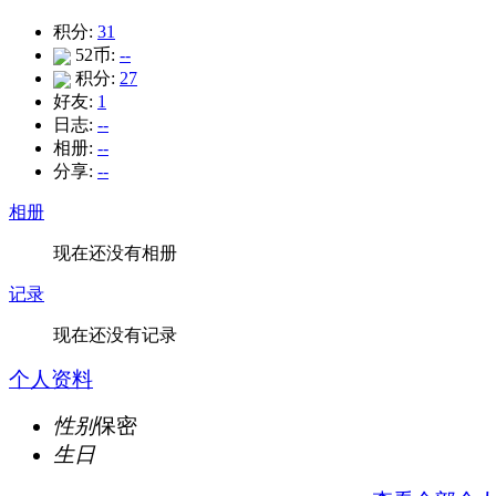
积分:
31
52币:
--
积分:
27
好友:
1
日志:
--
相册:
--
分享:
--
相册
现在还没有相册
记录
现在还没有记录
个人资料
性别
保密
生日