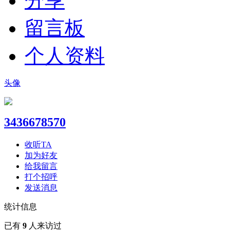
分享
留言板
个人资料
头像
3436678570
收听TA
加为好友
给我留言
打个招呼
发送消息
统计信息
已有
9
人来访过