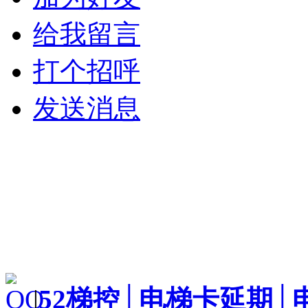
给我留言
打个招呼
发送消息
|
52梯控│电梯卡延期│