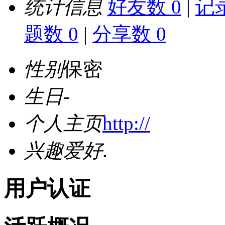
统计信息
好友数 0
|
记录
题数 0
|
分享数 0
性别
保密
生日
-
个人主页
http://
兴趣爱好
.
用户认证