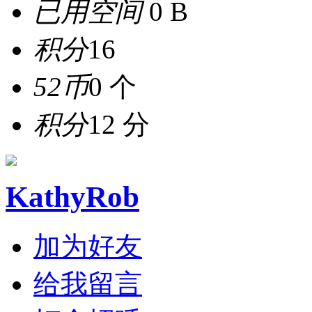
已用空间
0 B
积分
16
52币
0 个
积分
12 分
KathyRob
加为好友
给我留言