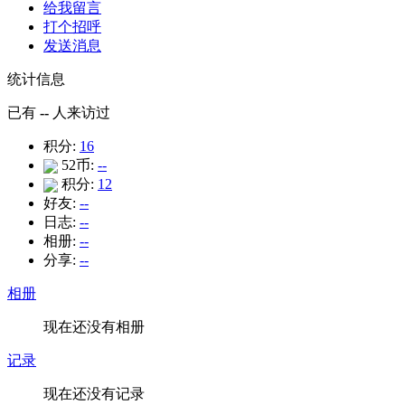
给我留言
打个招呼
发送消息
统计信息
已有
--
人来访过
积分:
16
52币:
--
积分:
12
好友:
--
日志:
--
相册:
--
分享:
--
相册
现在还没有相册
记录
现在还没有记录