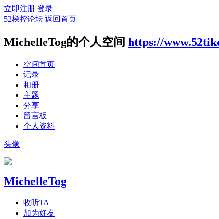
立即注册
登录
52梯控论坛
返回首页
MichelleTog的个人空间
https://www.52ti
空间首页
记录
相册
主题
分享
留言板
个人资料
头像
MichelleTog
收听TA
加为好友