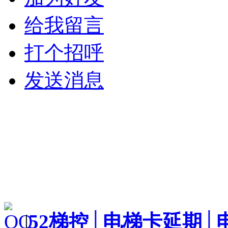
给我留言
打个招呼
发送消息
|
52梯控│电梯卡延期│