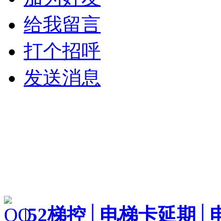
给我留言
打个招呼
发送消息
|
52梯控│电梯卡延期│