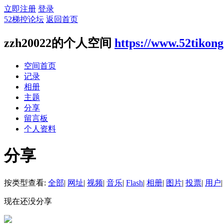
立即注册
登录
52梯控论坛
返回首页
zzh20022的个人空间
https://www.52tikon
空间首页
记录
相册
主题
分享
留言板
个人资料
分享
按类型查看:
全部
|
网址
|
视频
|
音乐
|
Flash
|
相册
|
图片
|
投票
|
用户
|
现在还没分享