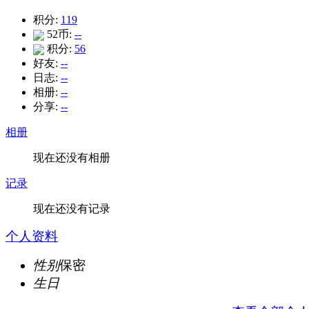
积分:
119
52币:
--
积分:
56
好友:
--
日志:
--
相册:
--
分享:
--
相册
现在还没有相册
记录
现在还没有记录
个人资料
性别
保密
生日