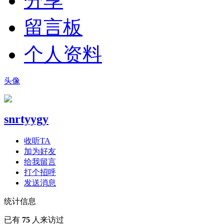
分享
留言板
个人资料
头像
snrtyygy
收听TA
加为好友
给我留言
打个招呼
发送消息
统计信息
已有
75
人来访过