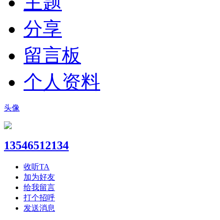
主题
分享
留言板
个人资料
头像
13546512134
收听TA
加为好友
给我留言
打个招呼
发送消息