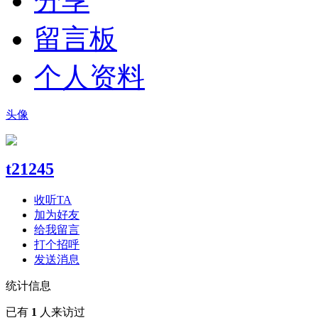
分享
留言板
个人资料
头像
t21245
收听TA
加为好友
给我留言
打个招呼
发送消息
统计信息
已有
1
人来访过