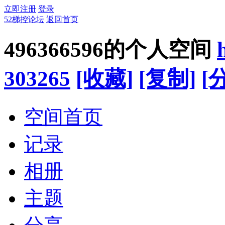
立即注册
登录
52梯控论坛
返回首页
496366596的个人空间
303265
[收藏]
[复制]
[
空间首页
记录
相册
主题