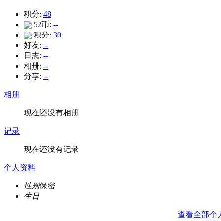
积分:
48
52币:
--
积分:
30
好友:
--
日志:
--
相册:
--
分享:
--
相册
现在还没有相册
记录
现在还没有记录
个人资料
性别
保密
生日
查看全部个