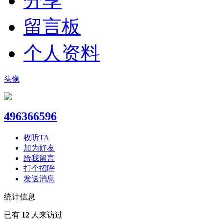
分享
留言板
个人资料
头像
496366596
收听TA
加为好友
给我留言
打个招呼
发送消息
统计信息
已有
12
人来访过