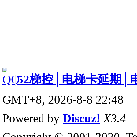
|
52梯控│电梯卡延期│
GMT+8, 2026-8-8 22:48
Powered by
Discuz!
X3.4
Copyright © 2001-2020, Te