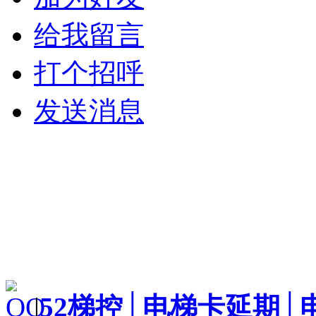
给我留言
打个招呼
发送消息
|
52梯控│电梯卡延期│