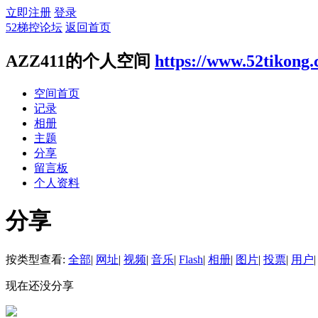
立即注册
登录
52梯控论坛
返回首页
AZZ411的个人空间
https://www.52tikong
空间首页
记录
相册
主题
分享
留言板
个人资料
分享
按类型查看:
全部
|
网址
|
视频
|
音乐
|
Flash
|
相册
|
图片
|
投票
|
用户
|
现在还没分享