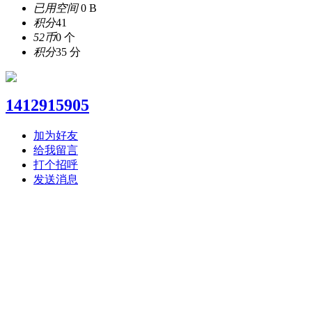
已用空间
0 B
积分
41
52币
0 个
积分
35 分
1412915905
加为好友
给我留言
打个招呼
发送消息