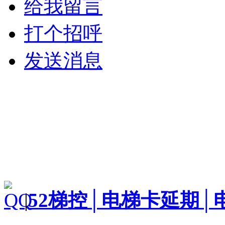
给我留言
打个招呼
发送消息
|
52梯控│电梯卡延期│