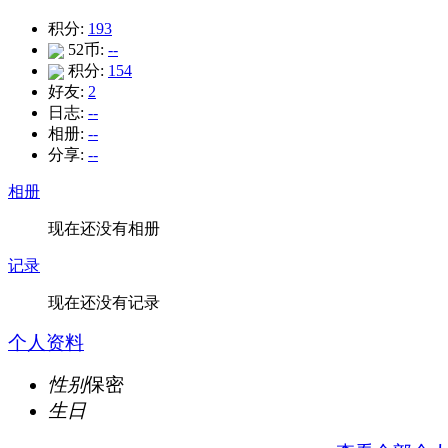
积分:
193
52币:
--
积分:
154
好友:
2
日志:
--
相册:
--
分享:
--
相册
现在还没有相册
记录
现在还没有记录
个人资料
性别
保密
生日