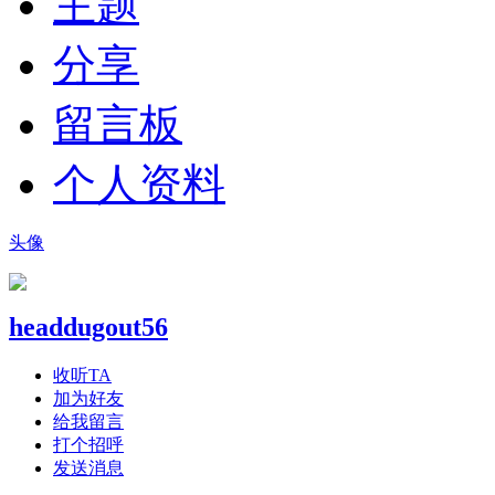
主题
分享
留言板
个人资料
头像
headdugout56
收听TA
加为好友
给我留言
打个招呼
发送消息