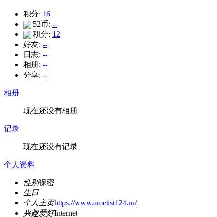
积分:
16
52币:
--
积分:
12
好友:
--
日志:
--
相册:
--
分享:
--
相册
现在还没有相册
记录
现在还没有记录
个人资料
性别
保密
生日
个人主页
https://www.ametist124.ru/
兴趣爱好
Internet