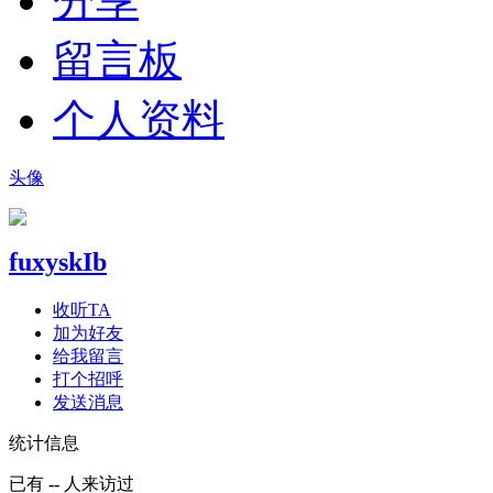
分享
留言板
个人资料
头像
fuxyskIb
收听TA
加为好友
给我留言
打个招呼
发送消息
统计信息
已有
--
人来访过