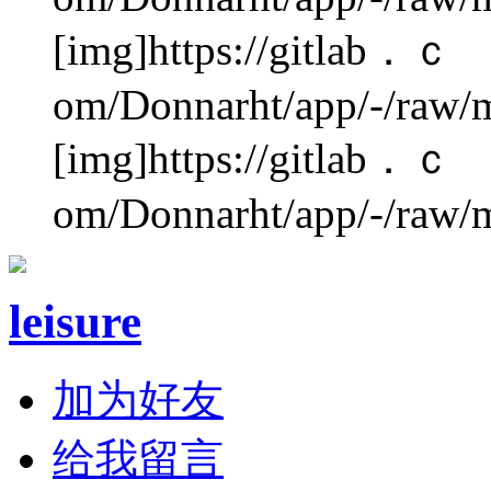
[img]https://gitlab．ｃ
om/Donnarht/app/-/raw/m
[img]https://gitlab．ｃ
om/Donnarht/app/-/raw/m
leisure
加为好友
给我留言