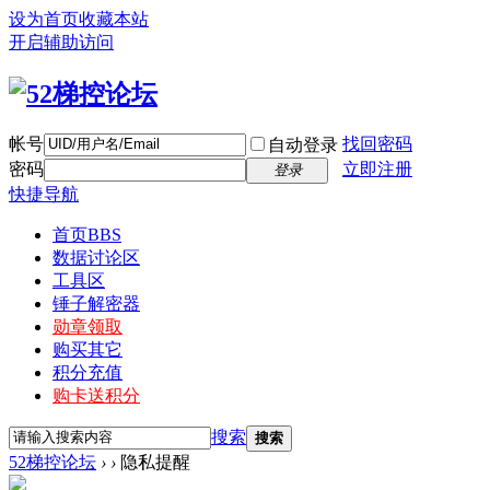
设为首页
收藏本站
开启辅助访问
帐号
找回密码
自动登录
密码
立即注册
登录
快捷导航
首页
BBS
数据讨论区
工具区
锤子解密器
勋章领取
购买其它
积分充值
购卡送积分
搜索
搜索
52梯控论坛
›
›
隐私提醒