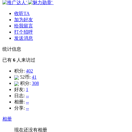
收听TA
加为好友
给我留言
打个招呼
发送消息
统计信息
已有
6
人来访过
积分:
402
52币:
41
积分:
308
好友:
1
日志:
--
相册:
--
分享:
--
相册
现在还没有相册