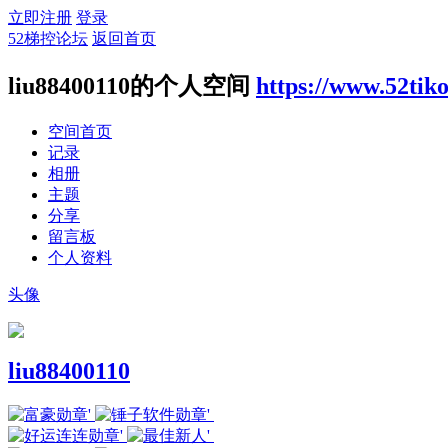
立即注册
登录
52梯控论坛
返回首页
liu88400110的个人空间
https://www.52tik
空间首页
记录
相册
主题
分享
留言板
个人资料
头像
liu88400110