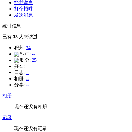
给我留言
打个招呼
发送消息
统计信息
已有
33
人来访过
积分:
34
52币:
--
积分:
25
好友:
--
日志:
--
相册:
--
分享:
--
相册
现在还没有相册
记录
现在还没有记录