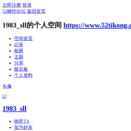
立即注册
登录
52梯控论坛
返回首页
1983_sll的个人空间
https://www.52tikong
空间首页
记录
相册
主题
分享
留言板
个人资料
头像
1983_sll
收听TA
加为好友