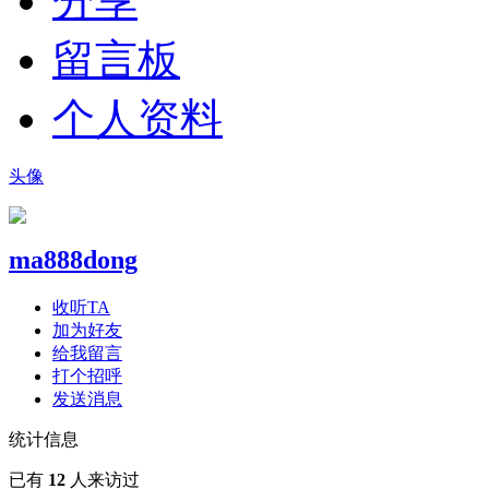
分享
留言板
个人资料
头像
ma888dong
收听TA
加为好友
给我留言
打个招呼
发送消息
统计信息
已有
12
人来访过