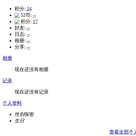
积分:
24
52币:
--
积分:
17
好友:
--
日志:
--
相册:
--
分享:
--
相册
现在还没有相册
记录
现在还没有记录
个人资料
性别
保密
生日
查看全部个