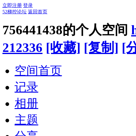
立即注册
登录
52梯控论坛
返回首页
756441438的个人空间
212336
[收藏]
[复制]
[
空间首页
记录
相册
主题