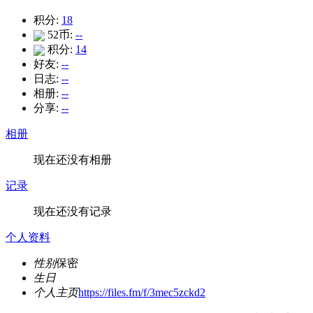
积分:
18
52币:
--
积分:
14
好友:
--
日志:
--
相册:
--
分享:
--
相册
现在还没有相册
记录
现在还没有记录
个人资料
性别
保密
生日
个人主页
https://files.fm/f/3mec5zckd2