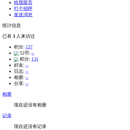
给我留言
打个招呼
发送消息
统计信息
已有
3
人来访过
积分:
157
52币:
--
积分:
131
好友:
--
日志:
--
相册:
--
分享:
--
相册
现在还没有相册
记录
现在还没有记录