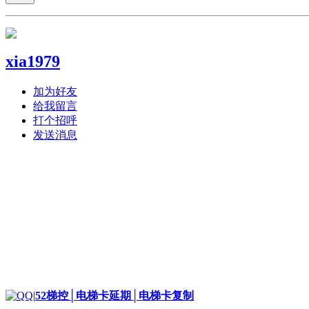
xia1979
加为好友
给我留言
打个招呼
发送消息
|
52梯控│电梯卡延期│电梯卡复制