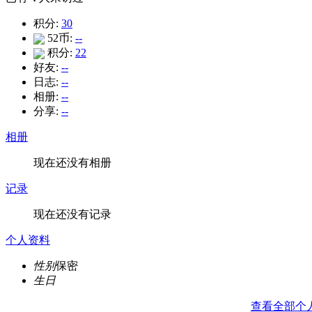
积分:
30
52币:
--
积分:
22
好友:
--
日志:
--
相册:
--
分享:
--
相册
现在还没有相册
记录
现在还没有记录
个人资料
性别
保密
生日
查看全部个